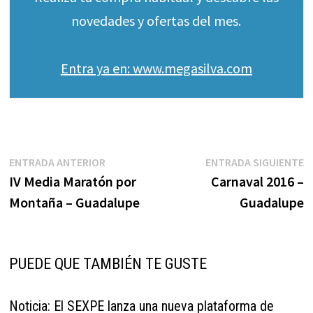
novedades y ofertas del mes.
Entra ya en: www.megasilva.com
Navegación
Entrada
E
ENTRADA ANTERIOR
ENTRADA SIGUIENTE
anterior:
s
IV Media Maratón por
Carnaval 2016 –
de
Montaña – Guadalupe
Guadalupe
entradas
PUEDE QUE TAMBIÉN TE GUSTE
Noticia: El SEXPE lanza una nueva plataforma de