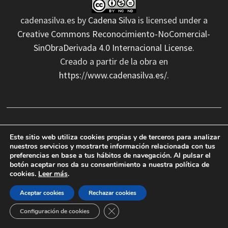
cadenasilva.es
by
Cadena Silva
is licensed under a
Creative Commons Reconocimiento-NoComercial-
SinObraDerivada 4.0 Internacional License
.
Creado a partir de la obra en
https://www.cadenasilva.es/
.
Esta plataforma se excluye de responsabilidad sobre las
Este sitio web utiliza cookies propias y de terceros para analizar
imágenes expuestas (copyright) que nos cedan los
nuestros servicios y mostrarte información relacionada con tus
ayuntamientos, artistas, usuarios y etc. Todas las
preferencias en base a tus hábitos de navegación. Al pulsar el
botón aceptar nos da su consentimiento a nuestra política de
imágenes de esta web están a disposición gratuita y
cookies.
Leer más
.
pública en internet o físicamente.
Aceptar cookies
Rechazar cookies
CERRAR EL BANNER DE COOKIES
Configuración de cookies
No nos hacemos responsables de las erratas