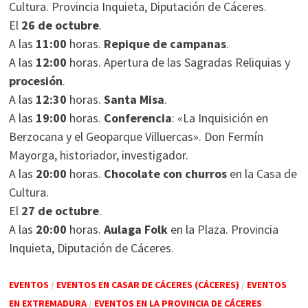
Cultura. Provincia Inquieta, Diputación de Cáceres.
El
26 de octubre
.
A las
11:00
horas.
Repique de campanas
.
A las
12:00
horas. Apertura de las Sagradas Reliquias y
procesión
.
A las
12:30
horas.
Santa Misa
.
A las
19:00
horas.
Conferencia
: «La Inquisición en
Berzocana y el Geoparque Villuercas». Don Fermín
Mayorga, historiador, investigador.
A las
20:00
horas.
Chocolate con churros
en la Casa de
Cultura.
El
27 de octubre
.
A las
20:00
horas.
Aulaga Folk
en la Plaza. Provincia
Inquieta, Diputación de Cáceres.
EVENTOS
/
EVENTOS EN CASAR DE CÁCERES (CÁCERES)
/
EVENTOS
EN EXTREMADURA
/
EVENTOS EN LA PROVINCIA DE CÁCERES