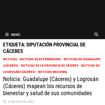
MENÚ
ETIQUETA:
DIPUTACIÓN PROVINCIAL DE
CÁCERES
NOTICIAS
/
NOTICIAS DE EXTREMADURA
/
NOTICIAS DE GUADALUPE
(CÁCERES)
/
NOTICIAS DE LA PROVINCIA DE CÁCERES
/
NOTICIAS DE
LOGROSÁN (CÁCERES)
/
NOTICIAS NACIONAL
Noticia: Guadalupe (Cáceres) y Logrosán
(Cáceres) mapean los recursos de
bienestar y salud de sus comunidades
19 de abril de 2021