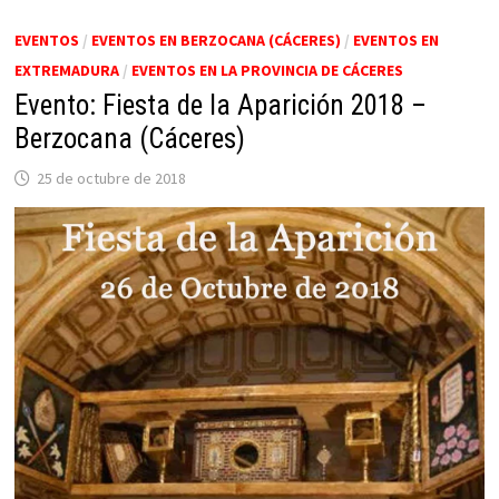
EVENTOS
/
EVENTOS EN BERZOCANA (CÁCERES)
/
EVENTOS EN
EXTREMADURA
/
EVENTOS EN LA PROVINCIA DE CÁCERES
Evento: Fiesta de la Aparición 2018 –
Berzocana (Cáceres)
25 de octubre de 2018