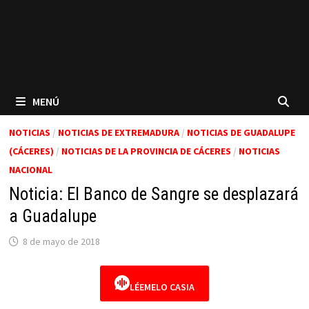
MENÚ
NOTICIAS
/
NOTICIAS DE EXTREMADURA
/
NOTICIAS DE GUADALUPE
(CÁCERES)
/
NOTICIAS DE LA PROVINCIA DE CÁCERES
/
NOTICIAS
NACIONAL
Noticia: El Banco de Sangre se desplazará
a Guadalupe
8 de mayo de 2018
LÉEMELO CASIA